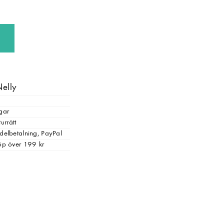
Nelly
gar
urrätt
, delbetalning, PayPal
 köp över 199 kr