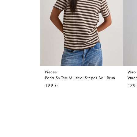
Pieces
Ver
Pcria Ss Tee Multicol Stripes Bc - Brun
Vmch
199 kr
179 