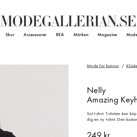
M
O
D
E
G
A
L
L
E
R
I
A
N
.
S
E
Skor
Accessoarer
REA
Märken
Magazine
Mode
Mode för kvinnor
Kläde
Nelly
Amazing Keyho
Söt t-shirt. T-shirten kan 
dig en ny t-shirt. Den kost
249 kr