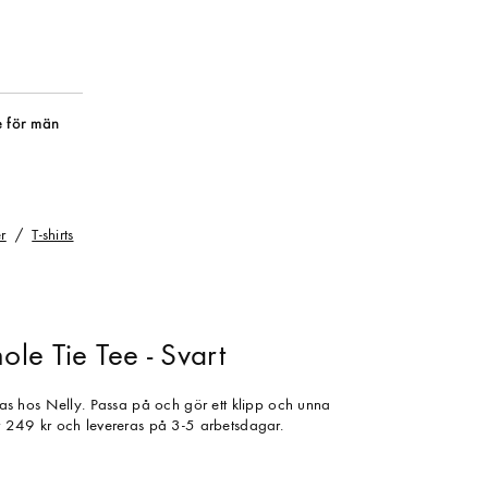
 för män
r
T-shirts
le Tie Tee - Svart
köpas hos Nelly. Passa på och gör ett klipp och unna
ar 249 kr och levereras på 3-5 arbetsdagar.