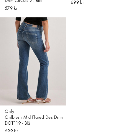
Dnm CRO372 - Blå
699 kr
579 kr
Only
Onlblush Mid Flared Des Dnm
DOT119 - Blå
699 kr