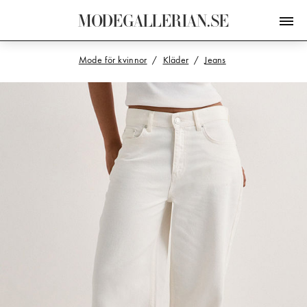
M
O
D
E
G
A
L
L
E
R
I
A
N
.
S
E
Mode för kvinnor
Kläder
Jeans