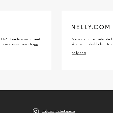
ytt från kända varumärken!
Nelly.com är en ledande kl
klusiva varumärken · Trygg
skor och underkläder. Hos 
nelly.com
Följ oss på Instagram