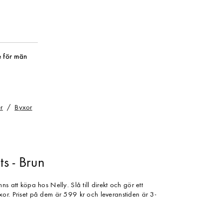
 för män
r
Byxor
ts - Brun
s att köpa hos Nelly. Slå till direkt och gör ett
or. Priset på dem är 599 kr och leveranstiden är 3-