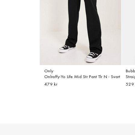
Only
Bubb
Onlraffy-Yo Life Mid Str Pant Tlr N - Svart
Strai
479 kr
529 