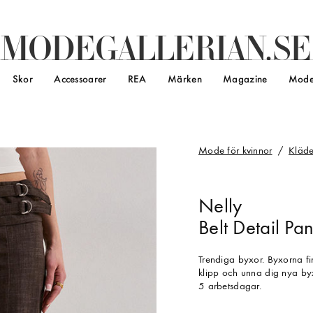
M
O
D
E
G
A
L
L
E
R
I
A
N
.
S
E
Skor
Accessoarer
REA
Märken
Magazine
Mode
Mode för kvinnor
Kläde
Nelly
Belt Detail Pan
Trendiga byxor. Byxorna finn
klipp och unna dig nya byx
5 arbetsdagar.