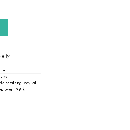
Nelly
gar
urrätt
, delbetalning, PayPal
 köp över 199 kr