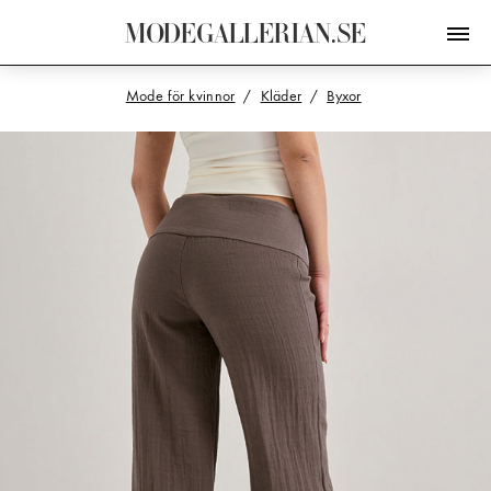
M
O
D
E
G
A
L
L
E
R
I
A
N
.
S
E
Mode för kvinnor
Kläder
Byxor