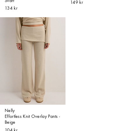
Svart
149 kr
134 kr
Nelly
Effortless Knit Overlay Pants -
Beige
104 kr