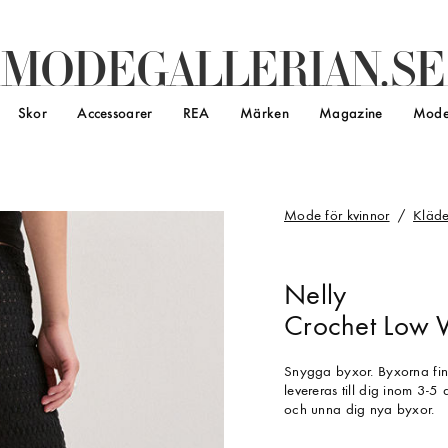
M
O
D
E
G
A
L
L
E
R
I
A
N
.
S
E
Skor
Accessoarer
REA
Märken
Magazine
Mode
Mode för kvinnor
Kläde
Nelly
Crochet Low Wa
Snygga byxor. Byxorna fin
levereras till dig inom 3-5
och unna dig nya byxor.