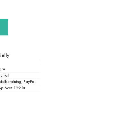
Nelly
gar
urrätt
, delbetalning, PayPal
 köp över 199 kr