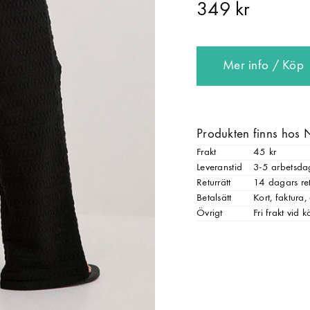
349 kr
Mer info / Köp
Produkten finns hos 
Frakt
45 kr
Leveranstid
3-5 arbetsda
Returrätt
14 dagars ret
Betalsätt
Kort, faktura
Övrigt
Fri frakt vid