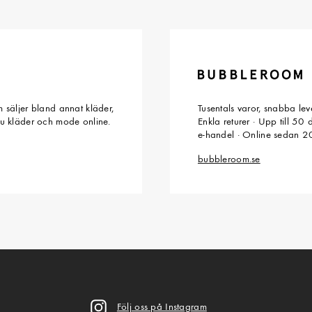
 säljer bland annat kläder,
Tusentals varor, snabba le
du kläder och mode online.
Enkla returer · Upp till 50
e-handel · Online sedan 
bubbleroom.se
Följ oss på Instagram