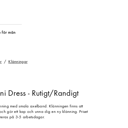
 för män
r
Klänningar
i Dress - Rutigt/Randigt
änning med smala axelband. Klänningen finns att
ch gör ett kap och unna dig en ny klänning. Priset
reras på 3-5 arbetsdagar.