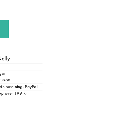
Nelly
gar
urrätt
, delbetalning, PayPal
 köp över 199 kr