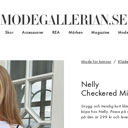
M
O
D
E
G
A
L
L
E
R
I
A
N
.
S
E
Skor
Accessoarer
REA
Märken
Magazine
Mode
Mode för kvinnor
Kläde
Nelly
Checkered Min
Snygg och trendig kort kl
köpa hos Nelly. Passa på o
på den är 299 kr och leve