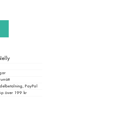
Nelly
gar
urrätt
, delbetalning, PayPal
 köp över 199 kr