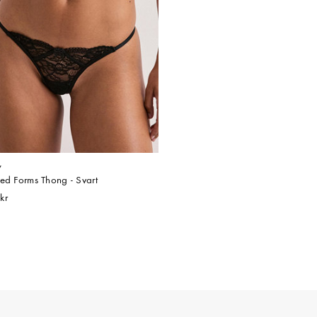
y
red Forms Thong - Svart
kr