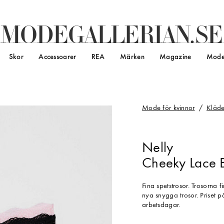
M
O
D
E
G
A
L
L
E
R
I
A
N
.
S
E
Skor
Accessoarer
REA
Märken
Magazine
Mode
Mode för kvinnor
Kläde
Nelly
Cheeky Lace B
Fina spetstrosor. Trosorna 
nya snygga trosor. Priset 
arbetsdagar.