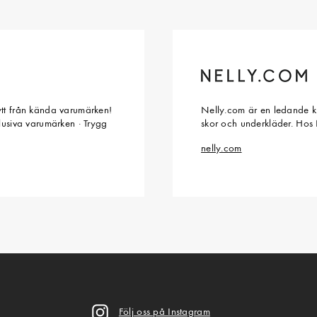
ytt från kända varumärken!
Nelly.com är en ledande kl
klusiva varumärken · Trygg
skor och underkläder. Hos 
nelly.com
Följ oss på Instagram