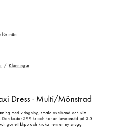
 för män
r
Klänningar
axi Dress - Multi/Mönstrad
ning med v-ringning, smala axelband och slits.
. Den kostar 399 kr och har en leveranstid på 3-5
t och gör ett klipp och klicka hem en ny snygg