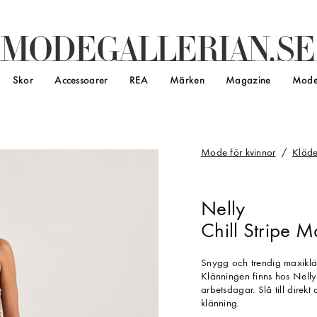
M
O
D
E
G
A
L
L
E
R
I
A
N
.
S
E
Skor
Accessoarer
REA
Märken
Magazine
Mode
Mode för kvinnor
Kläde
Nelly
Chill Stripe M
Snygg och trendig maxiklän
Klänningen finns hos Nelly
arbetsdagar. Slå till direk
klänning.