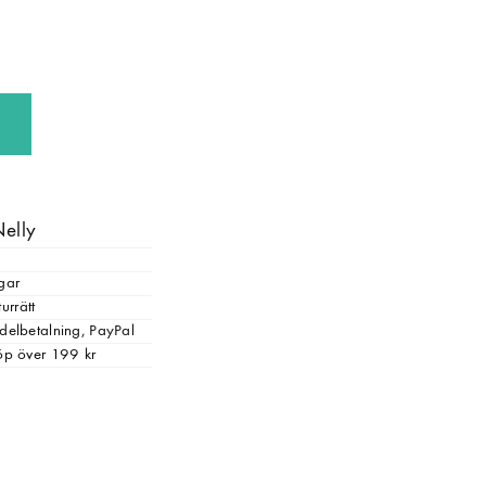
Nelly
gar
urrätt
, delbetalning, PayPal
 köp över 199 kr