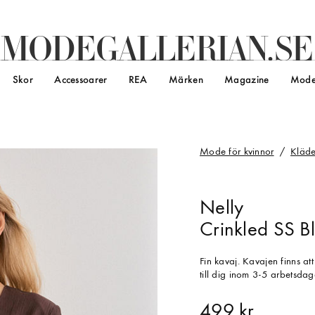
M
O
D
E
G
A
L
L
E
R
I
A
N
.
S
E
Skor
Accessoarer
REA
Märken
Magazine
Mode
Mode för kvinnor
Kläde
Nelly
Crinkled SS Bl
Fin kavaj. Kavajen finns a
till dig inom 3-5 arbetsda
499 kr