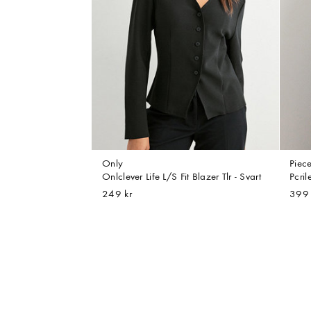
Only
Piec
Onlclever Life L/S Fit Blazer Tlr - Svart
Pcril
249 kr
399 