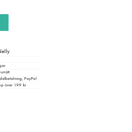
Nelly
gar
urrätt
, delbetalning, PayPal
 köp över 199 kr