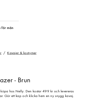
 för män
r
Kavajer & kostymer
azer - Brun
tt köpa hos Nelly. Den kostar 499 kr och levereras
gar. Gör ett kap och klicka hem en ny snygg kavaj.