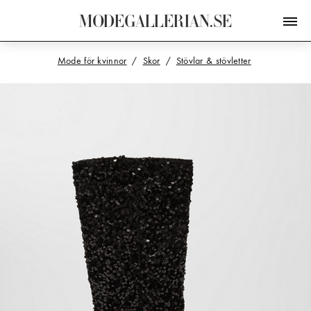
M
O
D
E
G
A
L
L
E
R
I
A
N
.
S
E
Mode för kvinnor
Skor
Stövlar & stövletter