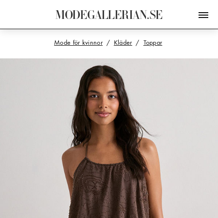
M
O
D
E
G
A
L
L
E
R
I
A
N
.
S
E
Mode för kvinnor
Kläder
Toppar