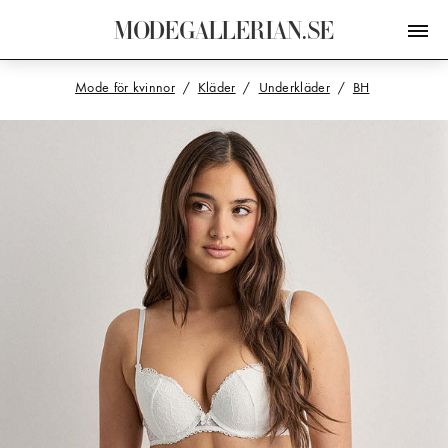
M
O
D
E
G
A
L
L
E
R
I
A
N
.
S
E
Mode för kvinnor
Kläder
Underkläder
BH