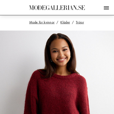
M
O
D
E
G
A
L
L
E
R
I
A
N
.
S
E
Mode för kvinnor
Kläder
Tröjor