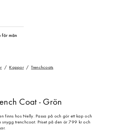
 för män
r
Kappor
Trenchcoats
rench Coat - Grön
en finns hos Nelly. Passa på och gör ett kap och
 snygg trenchcoat. Priset på den är 799 kr och
ar.