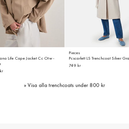
Pieces
ana Life Cape Jacket Cc Otw -
Pcscarlett LS Trenchcoat Silver Gr
e
749 kr
kr
Visa alla trenchcoats under 800 kr