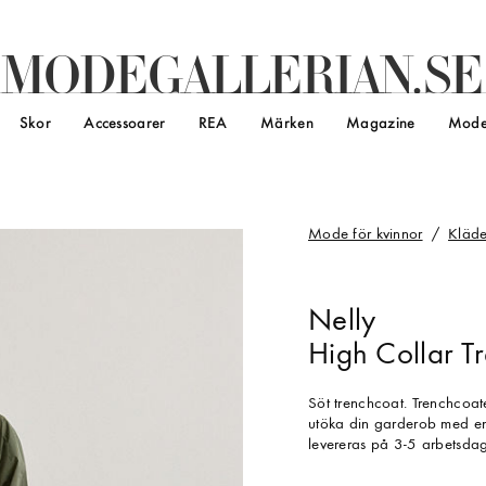
M
O
D
E
G
A
L
L
E
R
I
A
N
.
S
E
Skor
Accessoarer
REA
Märken
Magazine
Mode
Mode för kvinnor
Kläde
Nelly
High Collar T
Söt trenchcoat. Trenchcoat
utöka din garderob med en
levereras på 3-5 arbetsdag