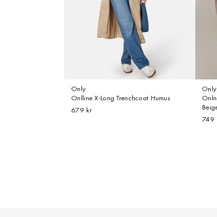
Only
Only
Onlline X-Long Trenchcoat Humus
Onln
Beig
679 kr
749 