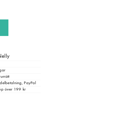
Nelly
gar
urrätt
, delbetalning, PayPal
 köp över 199 kr