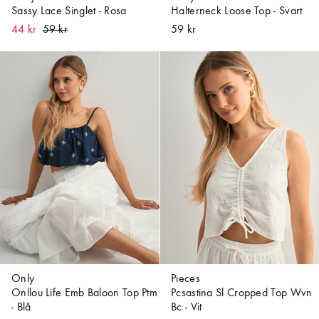
Sassy Lace Singlet - Rosa
Halterneck Loose Top - Svart
44 kr
59 kr
Only
Pieces
Onllou Life Emb Baloon Top Ptm
Pcsastina Sl Cropped Top Wvn
- Blå
Bc - Vit