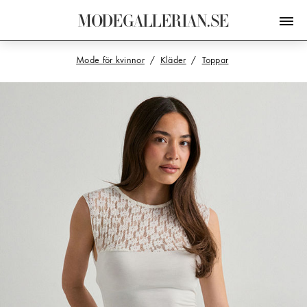
M
O
D
E
G
A
L
L
E
R
I
A
N
.
S
E
Mode för kvinnor
Kläder
Toppar