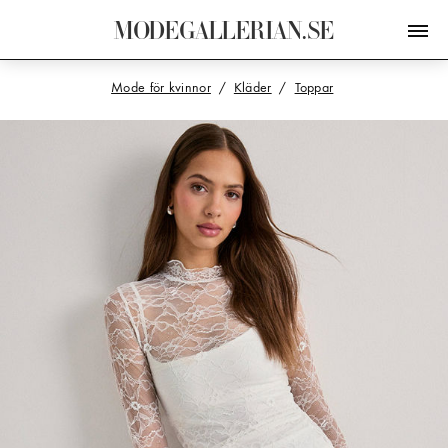
M
O
D
E
G
A
L
L
E
R
I
A
N
.
S
E
Mode för kvinnor
Kläder
Toppar