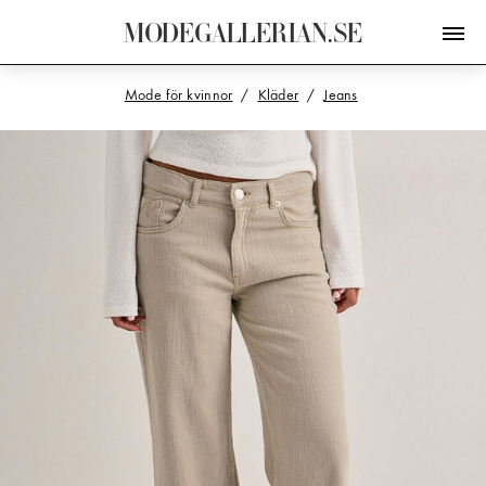
M
O
D
E
G
A
L
L
E
R
I
A
N
.
S
E
Mode för kvinnor
Kläder
Jeans