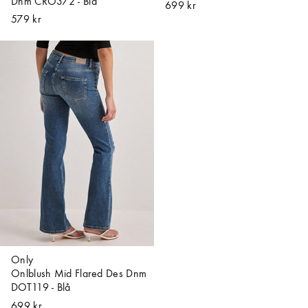
Dnm CRO372 - Blå
699 kr
579 kr
Only
Onlblush Mid Flared Des Dnm
DOT119 - Blå
699 kr