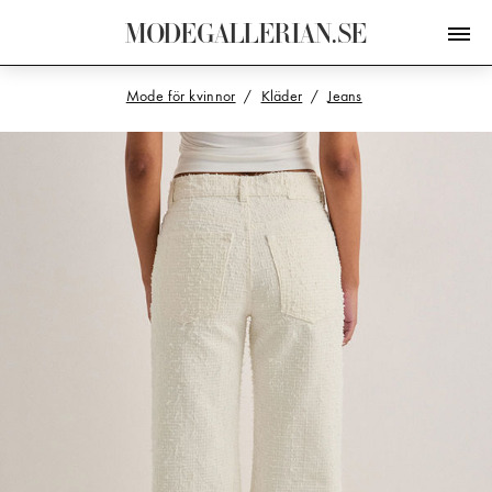
M
O
D
E
G
A
L
L
E
R
I
A
N
.
S
E
Mode för kvinnor
Kläder
Jeans