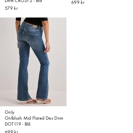
Dnm CRO372 - Blå
699 kr
579 kr
Only
Onlblush Mid Flared Des Dnm
DOT119 - Blå
699 kr