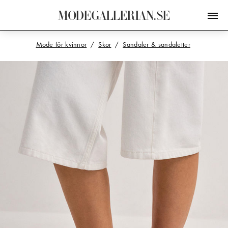
M
O
D
E
G
A
L
L
E
R
I
A
N
.
S
E
Mode för kvinnor
Skor
Sandaler & sandaletter