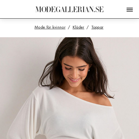
M
O
D
E
G
A
L
L
E
R
I
A
N
.
S
E
Mode för kvinnor
Kläder
Toppar