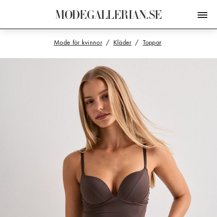
M
O
D
E
G
A
L
L
E
R
I
A
N
.
S
E
Mode för kvinnor
Kläder
Toppar