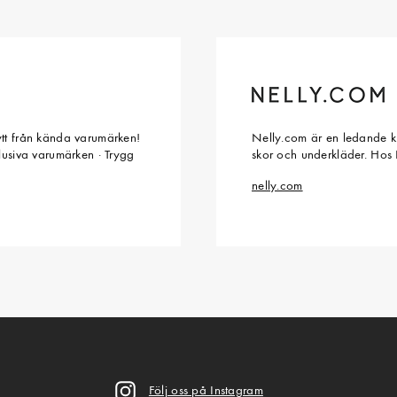
ytt från kända varumärken!
Nelly.com är en ledande kl
klusiva varumärken · Trygg
skor och underkläder. Hos 
nelly.com
Följ oss på Instagram