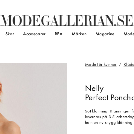
M
O
D
E
G
A
L
L
E
R
I
A
N
.
S
E
Skor
Accessoarer
REA
Märken
Magazine
Mode
Mode för kvinnor
Kläde
Nelly
Perfect Poncho
Söt klänning. Klänningen f
levereras på 3-5 arbetsdaga
hem en ny snygg klänning.