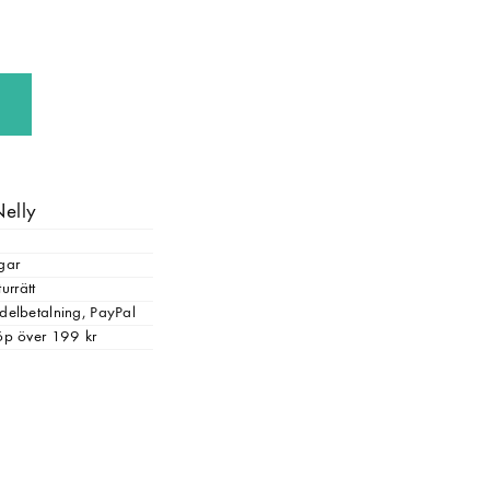
Nelly
gar
urrätt
, delbetalning, PayPal
 köp över 199 kr