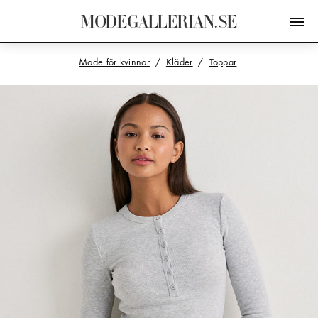
M
O
D
E
G
A
L
L
E
R
I
A
N
.
S
E
Mode för kvinnor
Kläder
Toppar