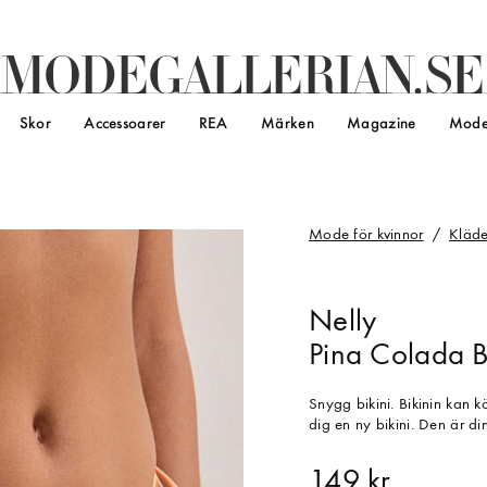
M
O
D
E
G
A
L
L
E
R
I
A
N
.
S
E
Skor
Accessoarer
REA
Märken
Magazine
Mode
Mode för kvinnor
Kläde
Nelly
Pina Colada B
Snygg bikini. Bikinin kan 
dig en ny bikini. Den är d
149 kr