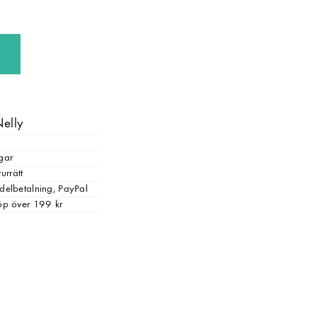
Nelly
gar
urrätt
, delbetalning, PayPal
 köp över 199 kr