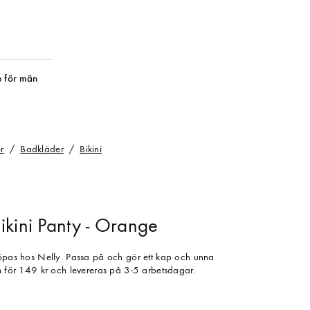
 för män
r
Badkläder
Bikini
ikini Panty - Orange
köpas hos Nelly. Passa på och gör ett kap och unna
in för 149 kr och levereras på 3-5 arbetsdagar.