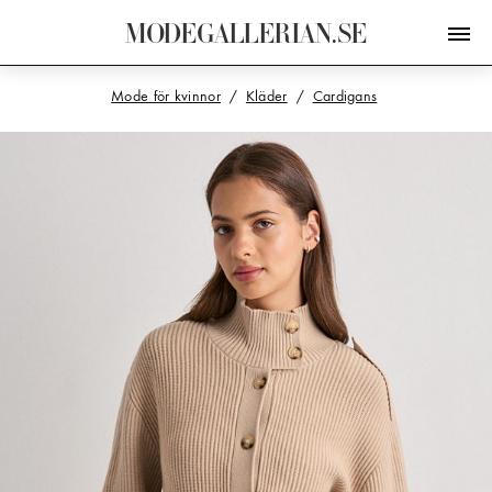
M
O
D
E
G
A
L
L
E
R
I
A
N
.
S
E
Mode för kvinnor
Kläder
Cardigans