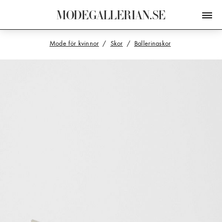
M
O
D
E
G
A
L
L
E
R
I
A
N
.
S
E
Mode för kvinnor
Skor
Ballerinaskor