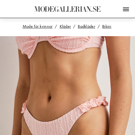
M
O
D
E
G
A
L
L
E
R
I
A
N
.
S
E
Mode för kvinnor
Kläder
Badkläder
Bikini