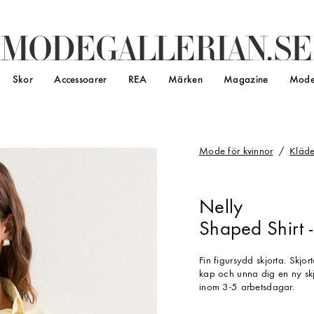
M
O
D
E
G
A
L
L
E
R
I
A
N
.
S
E
Skor
Accessoarer
REA
Märken
Magazine
Mode
Mode för kvinnor
Kläde
Nelly
Shaped Shirt 
Fin figursydd skjorta. Skjor
kap och unna dig en ny skjo
inom 3-5 arbetsdagar.