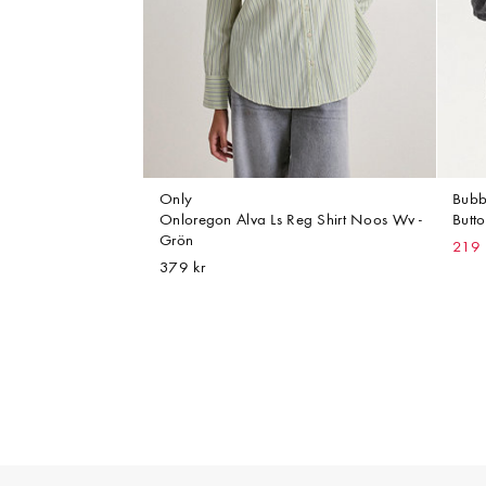
Only
Bubb
Onloregon Alva Ls Reg Shirt Noos Wv -
Butto
Grön
219 
379 kr