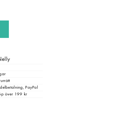
Nelly
gar
urrätt
, delbetalning, PayPal
 köp över 199 kr