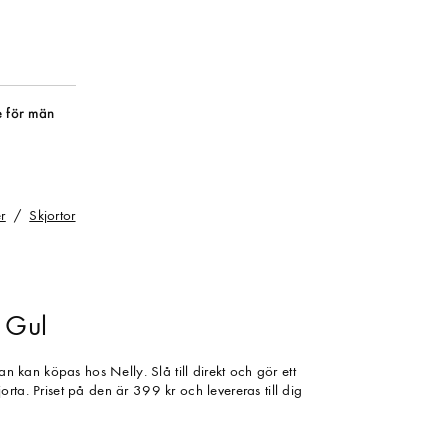
 för män
r
Skjortor
- Gul
tan kan köpas hos Nelly. Slå till direkt och gör ett
rta. Priset på den är 399 kr och levereras till dig