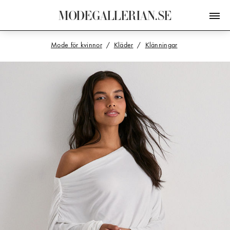
M
O
D
E
G
A
L
L
E
R
I
A
N
.
S
E
Mode för kvinnor
Kläder
Klänningar