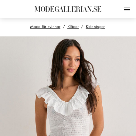
M
O
D
E
G
A
L
L
E
R
I
A
N
.
S
E
Mode för kvinnor
Kläder
Klänningar