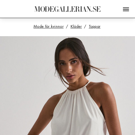
M
O
D
E
G
A
L
L
E
R
I
A
N
.
S
E
Mode för kvinnor
Kläder
Toppar