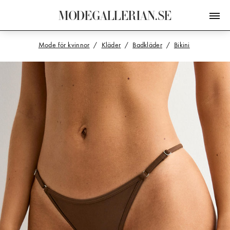
M
O
D
E
G
A
L
L
E
R
I
A
N
.
S
E
Mode för kvinnor
Kläder
Badkläder
Bikini