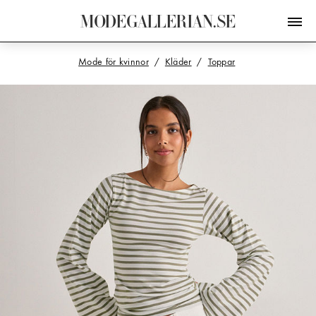
M
O
D
E
G
A
L
L
E
R
I
A
N
.
S
E
Mode för kvinnor
Kläder
Toppar