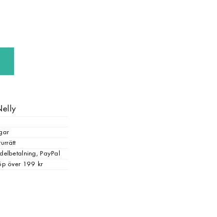
Nelly
gar
urrätt
, delbetalning, PayPal
 köp över 199 kr