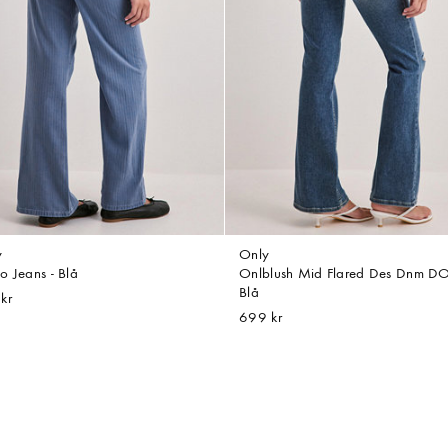
y
Only
o Jeans - Blå
Onlblush Mid Flared Des Dnm DO
Blå
kr
699 kr