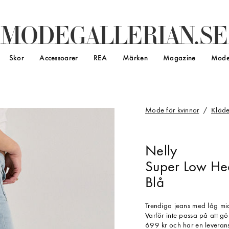
M
O
D
E
G
A
L
L
E
R
I
A
N
.
S
E
Skor
Accessoarer
REA
Märken
Magazine
Mode
Mode för kvinnor
Kläde
Nelly
Super Low Hea
Blå
Trendiga jeans med låg mi
Varför inte passa på att g
699 kr och har en leverans