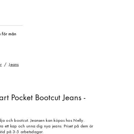
 för män
r
Jeans
rt Pocket Bootcut Jeans -
dja och bootcut. Jeansen kan köpas hos Nelly.
öra ett kap och unna dig nya jeans. Priset på dem är
tid på 3-5 arbetsdagar.