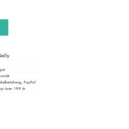
Nelly
gar
urrätt
, delbetalning, PayPal
 köp över 199 kr