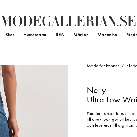
M
O
D
E
G
A
L
L
E
R
I
A
N
.
S
E
Skor
Accessoarer
REA
Märken
Magazine
Mode
Mode för kvinnor
Kläde
Nelly
Ultra Low Wais
Fina jeans med loose fit oc
till direkt och gör ett kap
och levereras till dig inom