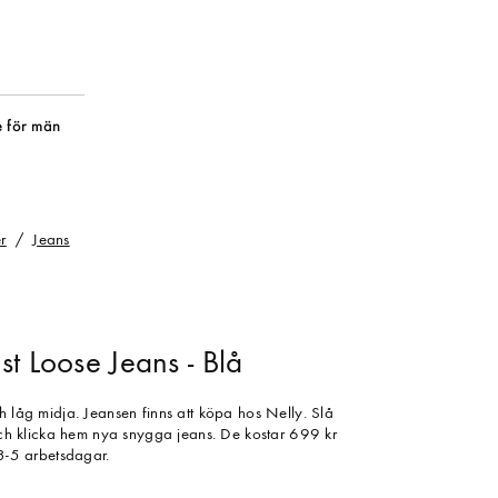
 för män
r
Jeans
t Loose Jeans - Blå
h låg midja. Jeansen finns att köpa hos Nelly. Slå
 och klicka hem nya snygga jeans. De kostar 699 kr
 3-5 arbetsdagar.