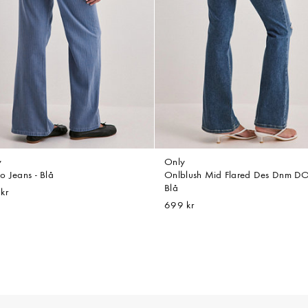
y
Only
o Jeans - Blå
Onlblush Mid Flared Des Dnm DO
Blå
kr
699 kr