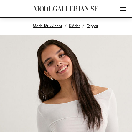
M
O
D
E
G
A
L
L
E
R
I
A
N
.
S
E
Mode för kvinnor
Kläder
Toppar