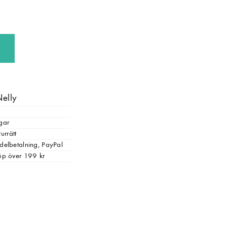
Nelly
gar
urrätt
, delbetalning, PayPal
 köp över 199 kr