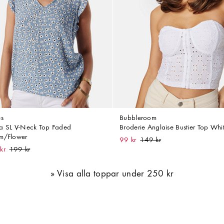
es
Bubbleroom
a SL V-Neck Top Faded
Broderie Anglaise Bustier Top Whi
m/Flower
99 kr
kr
Visa alla toppar under 250 kr