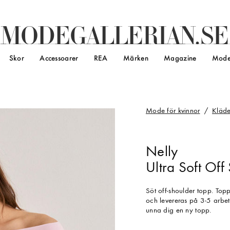
M
O
D
E
G
A
L
L
E
R
I
A
N
.
S
E
Skor
Accessoarer
REA
Märken
Magazine
Mode
Mode för kvinnor
Kläde
Nelly
Ultra Soft Off
Söt off-shoulder topp. Topp
och levereras på 3-5 arbets
unna dig en ny topp.