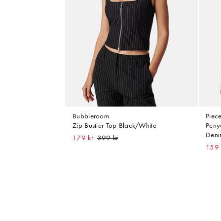
Bubbleroom
Piec
Zip Bustier Top Black/White
Pcny
Deni
179 kr
159 