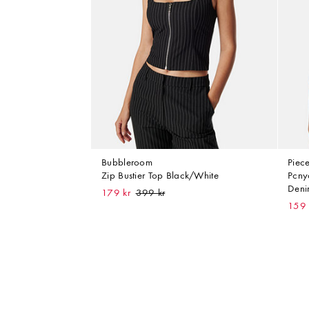
Bubbleroom
Piec
Zip Bustier Top Black/White
Pcny
Deni
179 kr
159 