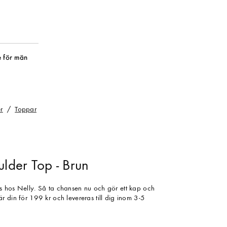
 för män
r
Toppar
ulder Top - Brun
s hos Nelly. Så ta chansen nu och gör ett kap och
r din för 199 kr och levereras till dig inom 3-5