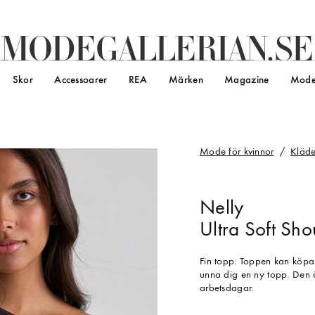
M
O
D
E
G
A
L
L
E
R
I
A
N
.
S
E
Skor
Accessoarer
REA
Märken
Magazine
Mode
Mode för kvinnor
Kläde
Nelly
Ultra Soft Sho
Fin topp. Toppen kan köpa
unna dig en ny topp. Den ä
arbetsdagar.