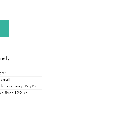
Nelly
gar
urrätt
, delbetalning, PayPal
 köp över 199 kr