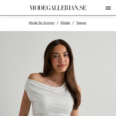
M
O
D
E
G
A
L
L
E
R
I
A
N
.
S
E
Mode för kvinnor
Kläder
Toppar