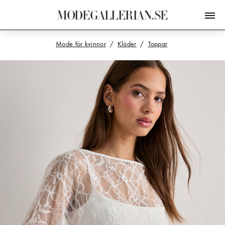
M
O
D
E
G
A
L
L
E
R
I
A
N
.
S
E
Mode för kvinnor
Kläder
Toppar