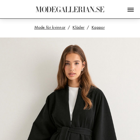
M
O
D
E
G
A
L
L
E
R
I
A
N
.
S
E
Mode för kvinnor
Kläder
Kappor