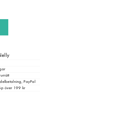
Nelly
gar
urrätt
, delbetalning, PayPal
 köp över 199 kr