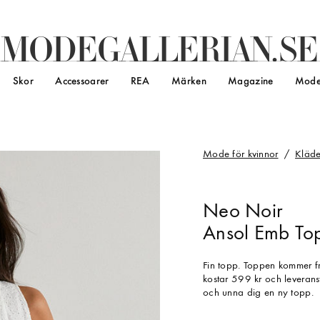
M
O
D
E
G
A
L
L
E
R
I
A
N
.
S
E
Skor
Accessoarer
REA
Märken
Magazine
Mode
Mode för kvinnor
Kläde
Neo Noir
Ansol Emb Top 
Fin topp. Toppen kommer f
kostar 599 kr och leverans
och unna dig en ny topp.