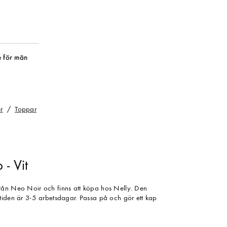
 för män
r
Toppar
- Vit
rån Neo Noir och finns att köpa hos Nelly. Den
tiden är 3-5 arbetsdagar. Passa på och gör ett kap