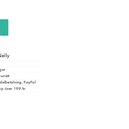
Nelly
gar
urrätt
, delbetalning, PayPal
 köp över 199 kr