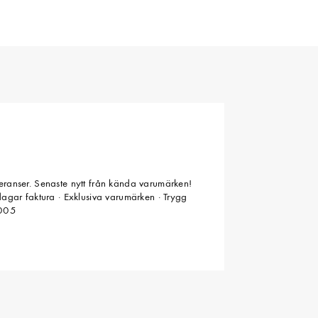
veranser. Senaste nytt från kända varumärken!
 dagar faktura · Exklusiva varumärken · Trygg
2005