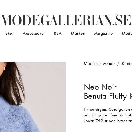
M
O
D
E
G
A
L
L
E
R
I
A
N
.
S
E
Skor
Accessoarer
REA
Märken
Magazine
Mode
Mode för kvinnor
Kläde
Neo Noir
Benuta Fluffy 
Fin cardigan. Cardiganen 
på och gör ett fynd och u
kostar 749 kr och leverera