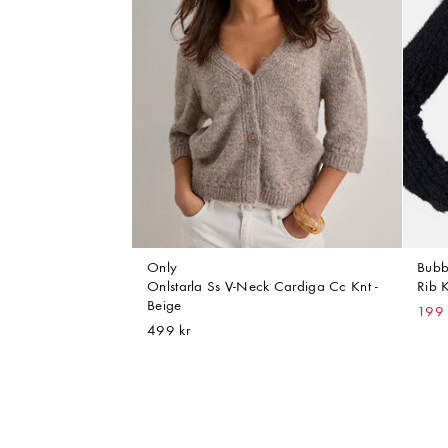
Only
Bubb
Onlstarla Ss V-Neck Cardiga Cc Knt -
Rib 
Beige
199 
499 kr