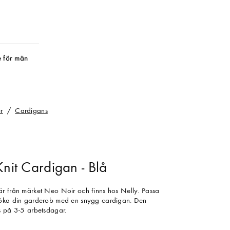
 för män
r
Cardigans
Knit Cardigan - Blå
är från märket Neo Noir och finns hos Nelly. Passa
töka din garderob med en snygg cardigan. Den
s på 3-5 arbetsdagar.