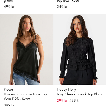
green
Top Box - Rosa
499 kr
349 kr
Pieces
Happy Holly
Pcnomi Strap Satin Lace Top
Long Sleeve Smock Top Black
Wvn D2D - Svart
299 kr
399 kr