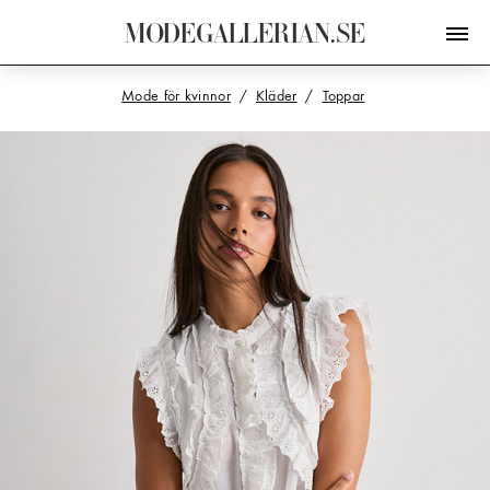
M
O
D
E
G
A
L
L
E
R
I
A
N
.
S
E
Mode för kvinnor
Kläder
Toppar