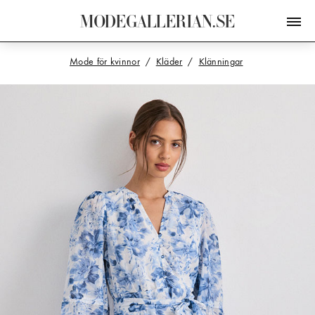
M
O
D
E
G
A
L
L
E
R
I
A
N
.
S
E
Mode för kvinnor
Kläder
Klänningar