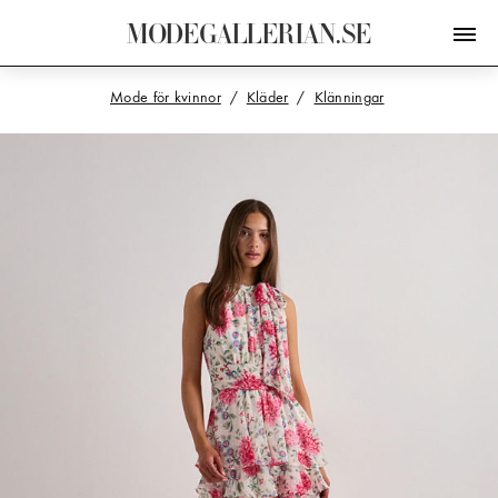
M
O
D
E
G
A
L
L
E
R
I
A
N
.
S
E
Mode för kvinnor
Kläder
Klänningar