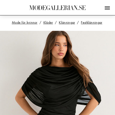
M
O
D
E
G
A
L
L
E
R
I
A
N
.
S
E
Mode för kvinnor
Kläder
Klänningar
Festklänningar