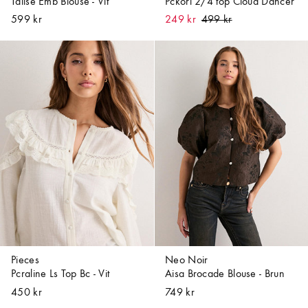
Talise Emb Blouse - Vit
Pckori 2/4 top Cloud Dancer
599 kr
249 kr
Pieces
Neo Noir
Pcraline Ls Top Bc - Vit
Aisa Brocade Blouse - Brun
450 kr
749 kr