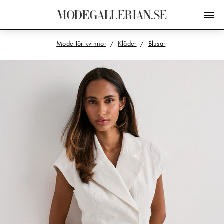
M
O
D
E
G
A
L
L
E
R
I
A
N
.
S
E
Mode för kvinnor
Kläder
Blusar