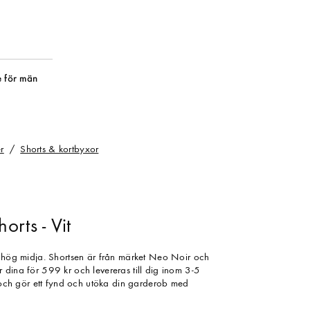
 för män
r
Shorts & kortbyxor
rts - Vit
d hög midja. Shortsen är från märket Neo Noir och
 dina för 599 kr och levereras till dig inom 3-5
t och gör ett fynd och utöka din garderob med