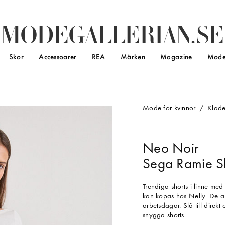
M
O
D
E
G
A
L
L
E
R
I
A
N
.
S
E
Skor
Accessoarer
REA
Märken
Magazine
Mode
Mode för kvinnor
Kläde
Neo Noir
Sega Ramie Sho
Trendiga shorts i linne me
kan köpas hos Nelly. De är
arbetsdagar. Slå till direk
snygga shorts.