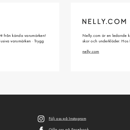
ytt från kända varumärken!
Nelly.com är en ledande kl
klusiva varumärken · Trygg
skor och underkläder. Hos 
nelly.com
Följ oss på Instagram
Gilla oss på Facebook