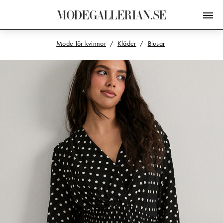
M
O
D
E
G
A
L
L
E
R
I
A
N
.
S
E
Mode för kvinnor
Kläder
Blusar