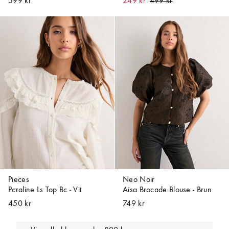
599 kr
249 kr
Pieces
Neo Noir
Pcraline Ls Top Bc - Vit
Aisa Brocade Blouse - Brun
450 kr
749 kr